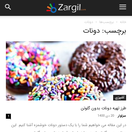
خانه
برچسب‌ها
دونات
برچسب: دونات
آشپزی
طرز تهیه دونات بدون گلوتن
سزاوار
-
20 دی 1400
1
در این مقاله می خواهیم شما را با یک دستور دونات خوشمزه آشنا کنیم. این