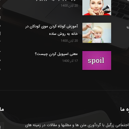
20 آبان 1400
س
پ
م
ش
آموزش کوتاه کردن موی کودکان در
خانه به روش ساده
آ
20 آبان 1400
گ
خ
معنی اسپویل کردن چیست؟
م
17 آذر 1400
و
ه ما
ما 
جتماعی زرگیل با گردآوری متن ها و مطلبها و مقالات در زمینه های