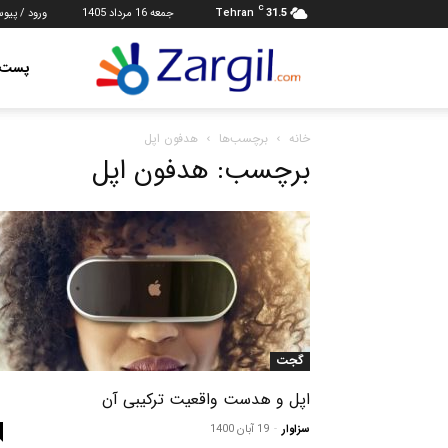
C
31.5
Tehran
جمعه 16 مرداد 1405
ورود / پیو
مجله
پست ه
خانه
برچسب‌ها
هدفون اپل
اجتماعی
برچسب: هدفون اپل
زرگیل
گجت
اپل و هدست واقعیت ترکیبی آن
سزاوار
-
19 آبان 1400