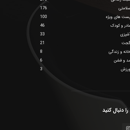
لامتی
176
ست های ویژه
100
ادر و کودک
46
شپزی
33
جت
21
انه و زندگی
8
د و فشن
6
رزش
3
را دنبال کنید