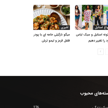
واع استایل
آشپزی
نه استایل و سبک لباس
میگو نارگیلی خامه ای با پودر
 را تغییر دهیم
فلفل قرمز و لیمو ترش
ته‌های محبوب
بک زندگی
276