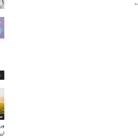
ته
د
سل
ورز
آن