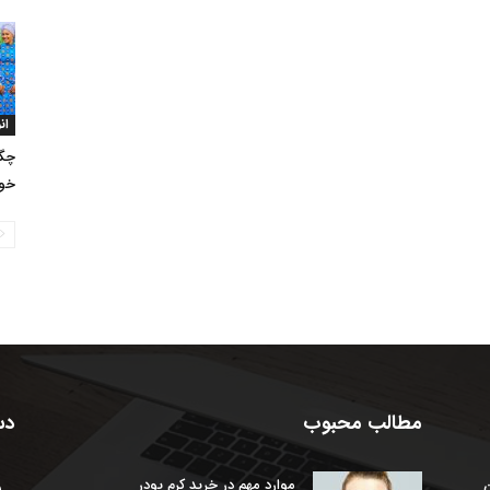
ان
چگو
خود
مطالب محبوب
دس
ن
موارد مهم در خرید کرم پودر
س