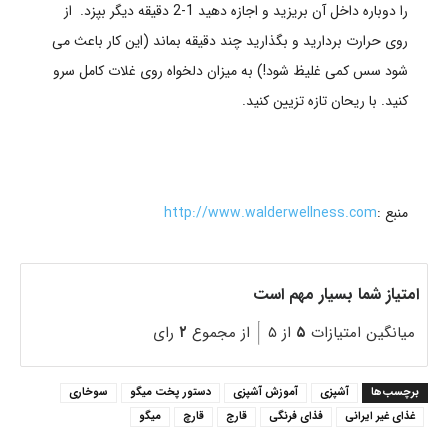
را دوباره داخل آن بریزید و اجازه دهید 1-2 دقیقه دیگر بپزد.
از
روی حرارت بردارید و بگذارید چند دقیقه بماند (این کار باعث می
شود سس کمی غلیظ شود!)
به میزان دلخواه روی غلات کامل سرو
کنید
. با ریحان تازه تزیین کنید.
منبع :
http://www.walderwellness.com
امتیاز شما بسیار مهم است
میانگین امتیازات
۵
از ۵
از مجموع
۲
رای
برچسب‌ها
آشپزی
آموزش آشپزی
دستور پخت میگو
سوخاری
غذای غیر ایرانی
فذای فرنگی
قارج
قارچ
میگو