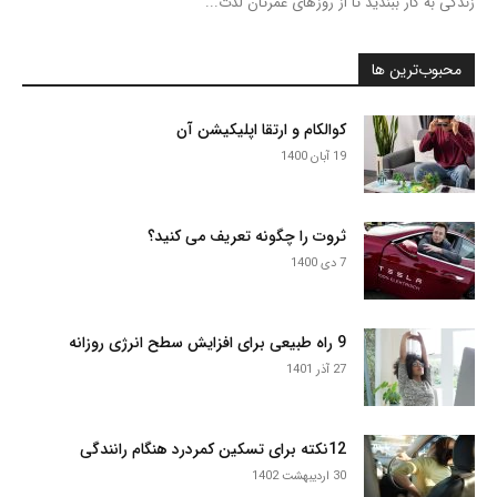
زندگی به کار ببندید تا از روزهای عمرتان لذت...
محبوب‌ترین ها
کوالکام و ارتقا اپلیکیشن آن
19 آبان 1400
ثروت را چگونه تعریف می کنید؟
7 دی 1400
9 راه طبیعی برای افزایش سطح انرژی روزانه
27 آذر 1401
12نکته برای تسکین کمردرد هنگام رانندگی
30 اردیبهشت 1402