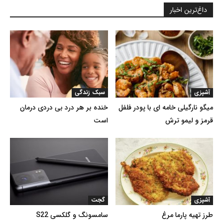
داغ‌ترین اخبار
آشپزی
سبک زندگی
میگو نارگیلی خامه ای با پودر فلفل
خنده بر هر درد بی دردی درمان
قرمز و لیمو ترش
است
آشپزی
گجت
طرز تهیه پارما مرغ
سامسونگ و گلکسی S22