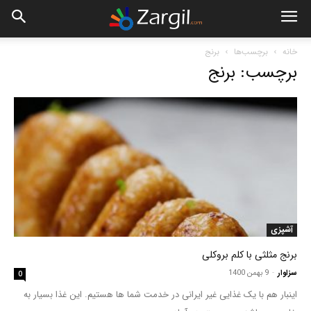
خانه
برچسب‌ها
برنج
برچسب: برنج
آشپزی
برنج مثلثی با کلم بروکلی
سزاوار
-
9 بهمن 1400
0
اینبار هم با یک غذایی غیر ایرانی در خدمت شما ها هستیم. این غذا بسیار به