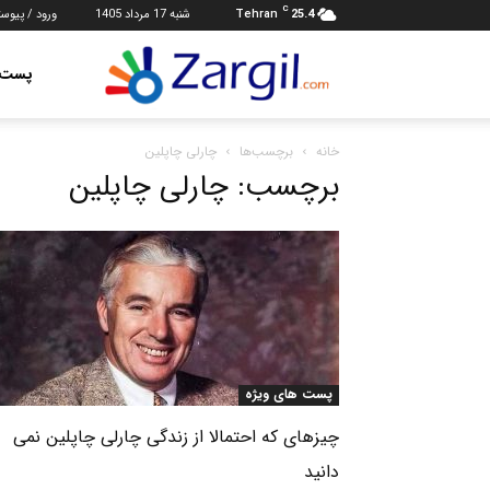
C
25.4
Tehran
شنبه 17 مرداد 1405
ورود / پیوس
مجله
پست ه
خانه
برچسب‌ها
چارلی چاپلین
اجتماعی
برچسب: چارلی چاپلین
زرگیل
پست های ویژه
چیزهای که احتمالا از زندگی چارلی چاپلین نمی
دانید