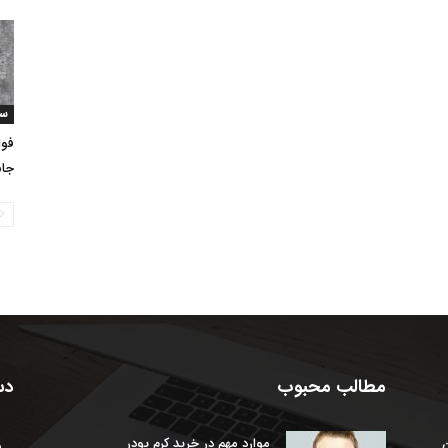
سب
فوا
جان
مطالب محبوب
دس
ن
موارد مهم در خرید کرم پودر
س