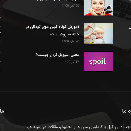
20 آبان 1400
س
پ
م
ش
آموزش کوتاه کردن موی کودکان در
خانه به روش ساده
آ
20 آبان 1400
گ
خ
معنی اسپویل کردن چیست؟
م
17 آذر 1400
و
ه ما
ما 
جتماعی زرگیل با گردآوری متن ها و مطلبها و مقالات در زمینه های