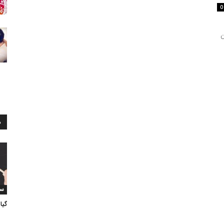
0
رین
د
سب
گیا