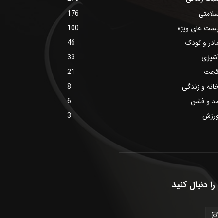
لامتی
176
ست های ویژه
100
ادر و کودک
46
شپزی
33
جت
21
انه و زندگی
8
د و فشن
6
رزش
3
را دنبال کنید