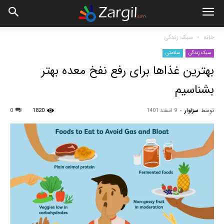
خانه
سبک زندگی
سبک زندگی
سلامتی
بهترین غذاها برای رفع نفخ معده بهتر
بشناسیم
توسط
سزاوار
-
9 اسفند 1401
1820
0