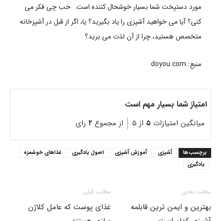
مورد دستپخت شما بسیار خوشحال کننده است. خب چی فکر می
کنی؟ آیا می خواهید آشپزی را یاد بگیرید؟ یا، اگر از قبل در آشپزخانه
متخصص هستید، چرا از آن لذت می برید؟
منبع:.doyou.com
امتیاز شما بسیار مهم است
میانگین امتیازات
۵
از ۵
از مجموع
۲
رای
برچسب‌ها
آشپزی
آموزش آشپزی
اصول یادگیری
غذاهای خوشمزه
یادگیری
مطلب بعدی
مطلب قبلی
بهترین و ایمن ترین قابلمه
غذای پوست که عامل کلاژن
آشپزی کدام است
سازی هستند