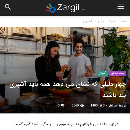
خانه
سبک زندگی
آشپزی
سبک زندگی
آشپزی
چهار دلیلی که نشان می دهد همه باید آشپزی
بلد باشند
توسط
سزاوار
-
3 آذر 1400
2560
0
در این مقاله می خواهیم به مورد مهمی از زندگی اشاره کنیم که می