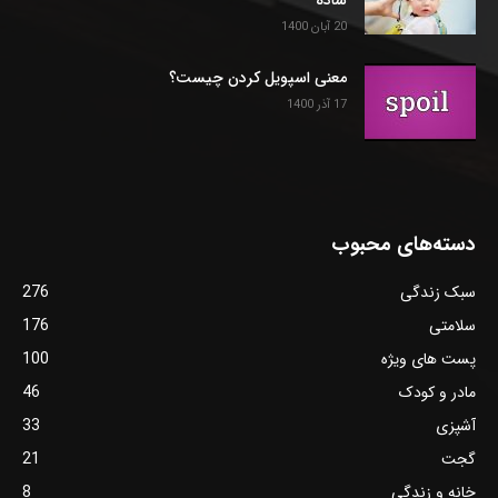
20 آبان 1400
معنی اسپویل کردن چیست؟
17 آذر 1400
دسته‌های محبوب
سبک زندگی
276
سلامتی
176
پست های ویژه
100
مادر و کودک
46
آشپزی
33
گجت
21
خانه و زندگی
8