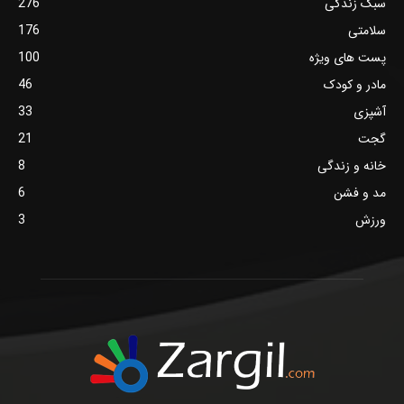
سبک زندگی
276
سلامتی
176
پست های ویژه
100
مادر و کودک
46
آشپزی
33
گجت
21
خانه و زندگی
8
مد و فشن
6
ورزش
3