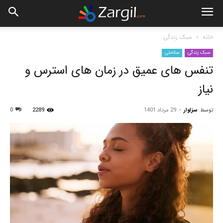
خانه
سبک زندگی
سبک زندگی
سلامتی
تنفس های عمیق در زمان های استرس و
نیاز
توسط
سزاوار
-
29 مرداد 1401
2289
0